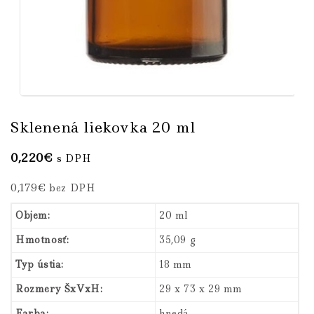
Sklenená liekovka 20 ml
0,220
€
s DPH
0,179
€
bez DPH
Objem:
20 ml
Hmotnosť:
35,09 g
Typ ústia:
18 mm
Rozmery ŠxVxH:
29 x 73 x 29 mm
Farba:
hnedá