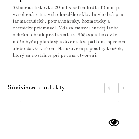
Sklenená liekovka 20 ml s ústím hrdla 18 mm je
vyrobená z tmavého hnedého skla. Je vhodná pre
farmaceutický , potravinársky, kozmetický a
chemický priemysel. Vďaka tmavej hnedej farbe
ochráni obsah pred svetlom. Súčasťou liekovky
môže byť aj plastový uzáver s kvapátkom, sprejom
alebo dávkovačom. Na uzávere je poistný krúžok,
ktorý sa roztrhne pri prvom otvorení.
Súvisiace produkty