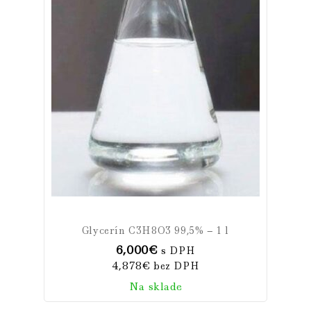
Glycerín C3H8O3 99,5% – 1 l
6,000
€
s DPH
4,878
€
bez DPH
Na sklade