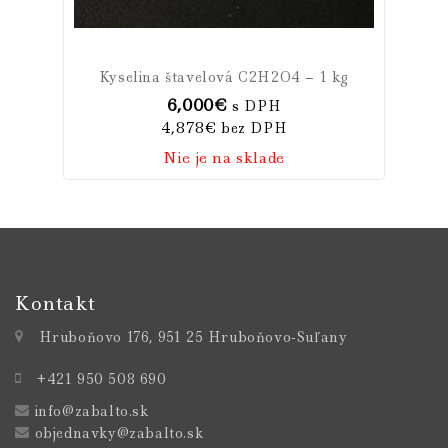
Kyselina štavelová C2H2O4 – 1 kg
6,000
€
s DPH
4,878
€
bez DPH
Nie je na sklade
Kontakt
Hruboňovo 176, 951 25 Hruboňovo-Suľany
+421 950 508 690
info@zabalto.sk
objednavky@zabalto.sk